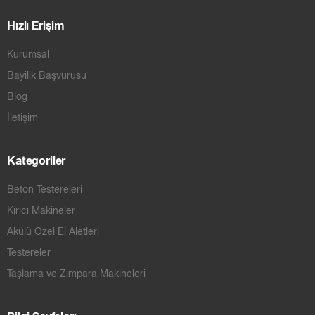
Hızlı Erişim
Kurumsal
Bayilik Başvurusu
Blog
İletişim
Kategoriler
Beton Testereleri
Kırıcı Makineler
Akülü Özel El Aletleri
Testereler
Taşlama ve Zımpara Makineleri