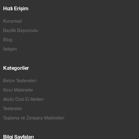
Hızlı Erişim
Kurumsal
Bayilik Başvurusu
Blog
İletişim
Kategoriler
Beton Testereleri
Kırıcı Makineler
Akülü Özel El Aletleri
Testereler
Taşlama ve Zımpara Makineleri
Bilgi Sayfaları