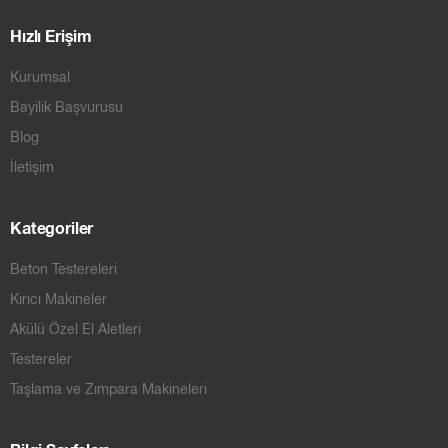
Hızlı Erişim
Kurumsal
Bayilik Başvurusu
Blog
İletişim
Kategoriler
Beton Testereleri
Kırıcı Makineler
Akülü Özel El Aletleri
Testereler
Taşlama ve Zımpara Makineleri