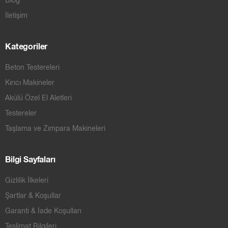
İletişim
Kategoriler
Beton Testereleri
Kırıcı Makineler
Akülü Özel El Aletleri
Testereler
Taşlama ve Zımpara Makineleri
Bilgi Sayfaları
Gizlilik İlkeleri
Şartlar & Koşullar
Garanti & İade Koşulları
Teslimat Bilgileri