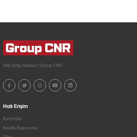
Hilti Satış Noktası | Group CNR
Hızlı Erişim
Kurumsal
Bayilik Başvurusu
Blog