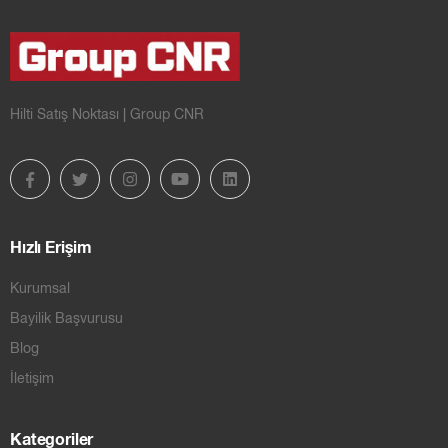
Hilti Satış Noktası | Group CNR
Hızlı Erişim
Kurumsal
Bayilik Başvurusu
Blog
İletişim
Kategoriler