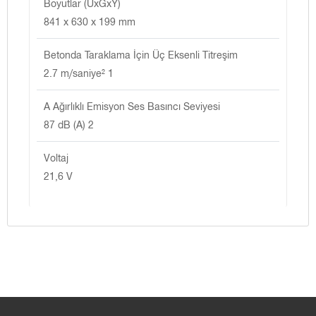
Boyutlar (UxGxY)
841 x 630 x 199 mm
Betonda Taraklama İçin Üç Eksenli Titreşim
2.7 m/saniye² 1
A Ağırlıklı Emisyon Ses Basıncı Seviyesi
87 dB (A) 2
Voltaj
21,6 V