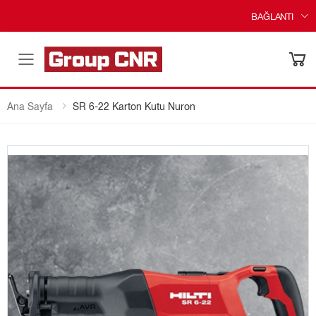
BAĞLANTI
Menü
Ana Sayfa
SR 6-22 Karton Kutu Nuron