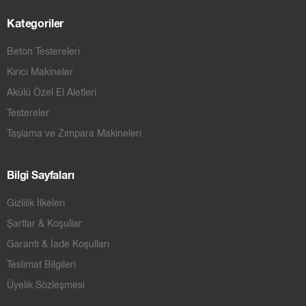
Kategoriler
Beton Testereleri
Kırıcı Makineler
Akülü Özel El Aletleri
Testereler
Taşlama ve Zımpara Makineleri
Bilgi Sayfaları
Gizlilik İlkeleri
Şartlar & Koşullar
Garanti & İade Koşulları
Teslimat Bilgileri
Üyelik Sözleşmesi