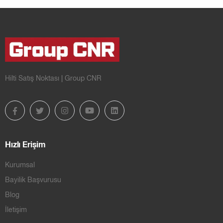
Hilti Satış Noktası | Group CNR
Hızlı Erişim
Kurumsal
Bayilik Başvurusu
Blog
İletişim