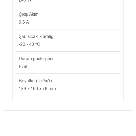
Çıkış Akımı
9.6 A
Şarj sıcaklık aralığı
-20 - 40 °C
Durum göstergesi
Evet
Boyutlar (UxGxY)
189 x 160 x 76 mm