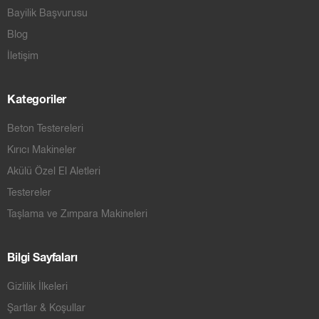
Bayilik Başvurusu
Blog
İletişim
Kategoriler
Beton Testereleri
Kırıcı Makineler
Akülü Özel El Aletleri
Testereler
Taşlama ve Zımpara Makineleri
Bilgi Sayfaları
Gizlilik İlkeleri
Şartlar & Koşullar