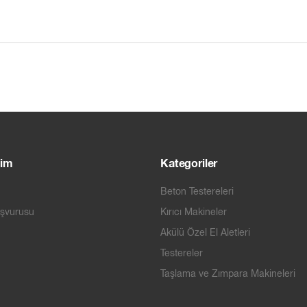
şim
Kategoriler
Beton Testereleri
aşvurusu
Kırıcı Makineler
Akülü Özel El Aletleri
Testereler
Taşlama ve Zımpara Makineleri