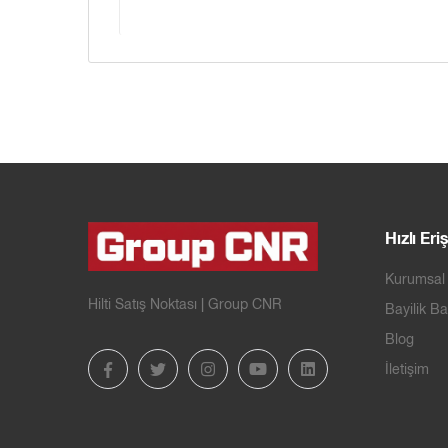
Hızlı Eri
Kurumsal
Hilti Satış Noktası | Group CNR
Bayilik B
Blog
İletişim