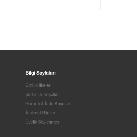
Bilgi Sayfaları
Gizlilik İlkeleri
Şartlar & Koşullar
Garanti & İade Koşulları
Teslimat Bilgileri
Üyelik Sözleşmesi